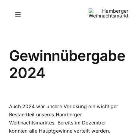
Zum
Inhalt
Toggle
springen
Navigation
Programm
Gewinnübergabe
Marktordnung
2024
Gebührenordnung
Datenschutzerklärung
Auch 2024 war unsere Verlosung ein wichtiger
Impressum
Bestandteil unseres Hamberger
Weihnachtsmarktes. Bereits im Dezember
Ausstelleranmeldung
konnten alle Hauptgewinne verteilt werden.